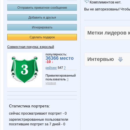
Комплиментов нет.
Отправить приватное сообщение
Вы не авторизованы! Чтоб
Добавить в друзья
Игнорировать
Метки лидеров
Сделать подарок
Совместная покупка: взрослый
популярность:
36366 место
Интервью
-10 ↓
рейтинг
547
?
Привилегированный
пользователь
3
уровня
Статистика портрета:
сейчас просматривают портрет - 0
зарегистрированные пользователи
посетившие портрет за 7 дней - 0